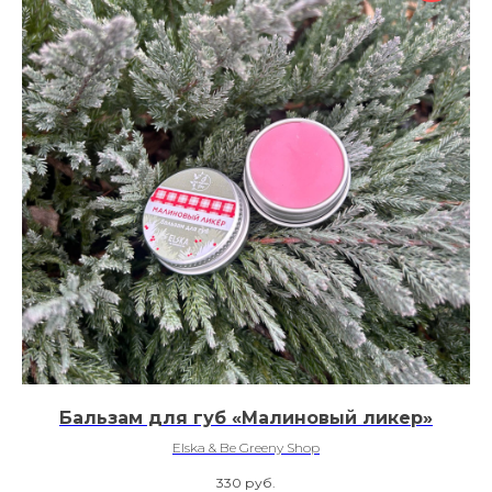
Бальзам для губ «Малиновый ликер»
Elska & Be Greeny Shop
330
руб.