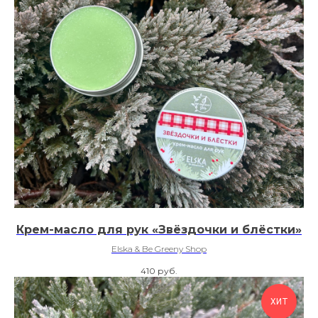
Крем-масло для рук «Звёздочки и блёстки»
Elska & Be Greeny Shop
410
руб.
ХИТ