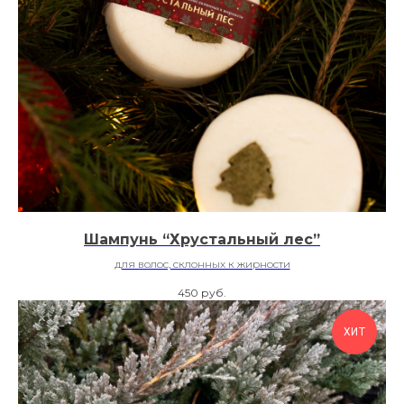
Шампунь “Хрустальный лес”
для волос, склонных к жирности
450
руб.
ХИТ