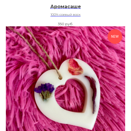
Аромасаше
100% соевый воск
350
руб.
NEW