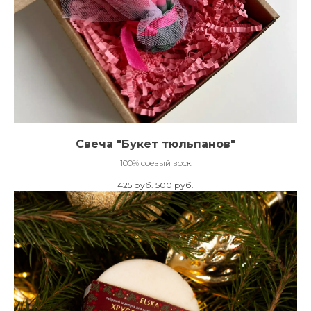
Свеча "Букет тюльпанов"
100% соевый воск
425
руб.
500
руб.