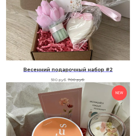
Весенний подарочный набор #2
590
руб.
700
руб.
NEW