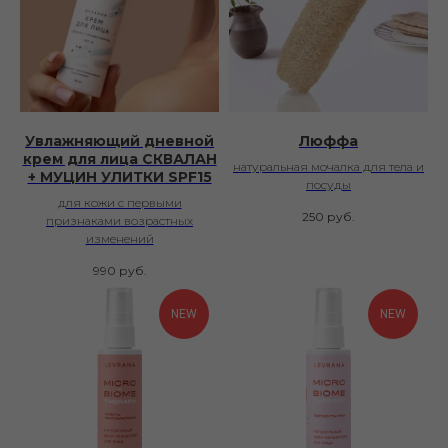
Увлажняющий дневной
Люффа
крем для лица СКВАЛАН
натуральная мочалка для тела и
+ МУЦИН УЛИТКИ SPF15
посуды
для кожи с первыми
250
руб.
признаками возрастных
изменений
990
руб.
NEW
NEW