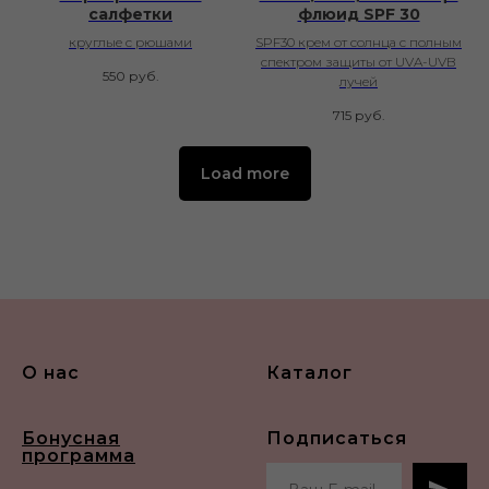
салфетки
флюид SPF 30
круглые с рюшами
SPF30 крем от солнца с полным
спектром защиты от UVA-UVB
550
руб.
лучей
715
руб.
Load more
О нас
Каталог
Бонусная
Подписаться
программа