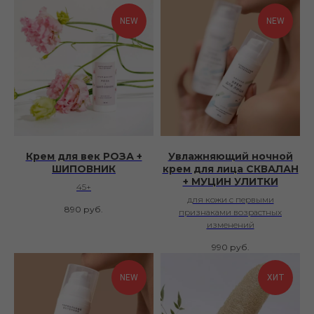
NEW
NEW
Крем для век РОЗА +
Увлажняющий ночной
ШИПОВНИК
крем для лица СКВАЛАН
+ МУЦИН УЛИТКИ
45+
для кожи с первыми
890
руб.
признаками возрастных
изменений
990
руб.
NEW
ХИТ