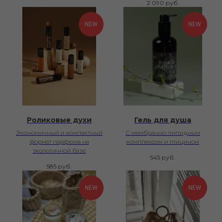
2 090
руб.
NEW
NEW
Роликовые духи
Гель для душа
Экономичный и компактный
С мембранно-липидным
формат парфюма на
комплексом и глицином
экологичной базе
545
руб.
585
руб.
NEW
NEW