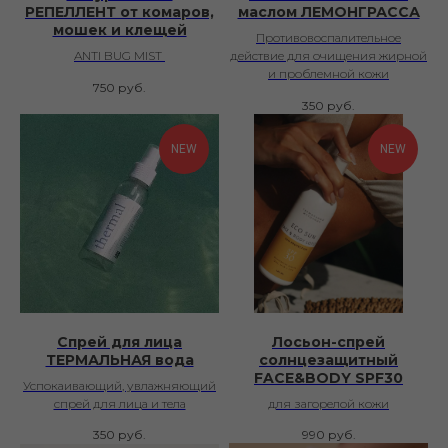
РЕПЕЛЛЕНТ от комаров,
маслом ЛЕМОНГРАССА
мошек и клещей
Противовоспалительное
ANTI BUG MIST
действие для очищения жирной
и проблемной кожи
750
руб.
350
руб.
NEW
NEW
Спрей для лица
Лосьон-спрей
ТЕРМАЛЬНАЯ вода
солнцезащитный
FACE&BODY SPF30
Успокаивающий, увлажняющий
спрей для лица и тела
для загорелой кожи
350
руб.
990
руб.