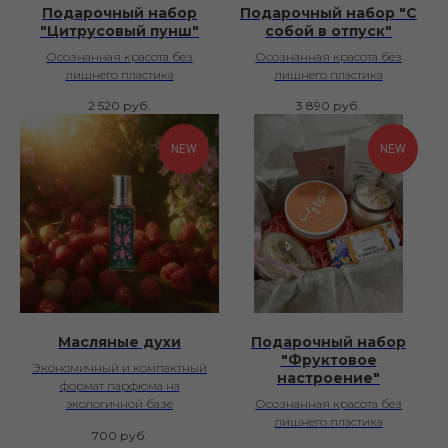
Подарочный набор
Подарочный набор "С
"Цитрусовый пунш"
собой в отпуск"
Осознанная красота без
Осознанная красота без
лишнего пластика
лишнего пластика
2 520
руб.
3 890
руб.
NEW
NEW
Масляные духи
Подарочный набор
"Фруктовое
Экономичный и компактный
настроение"
формат парфюма на
экологичной базе
Осознанная красота без
лишнего пластика
700
руб.