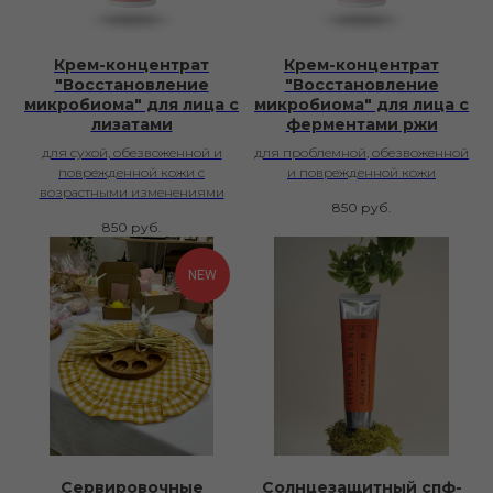
Крем-концентрат
Крем-концентрат
"Восстановление
"Восстановление
микробиома" для лица с
микробиома" для лица с
лизатами
ферментами ржи
для сухой, обезвоженной и
для проблемной, обезвоженной
поврежденной кожи с
и поврежденной кожи
возрастными изменениями
850
руб.
850
руб.
NEW
Сервировочные
Солнцезащитный спф-