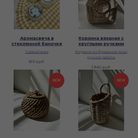
Аромасвеча в
Корзина вязаная с
стеклянной баночке
круглыми ручками
Соевый воск
Изделия из бумажной лозы
ручной работы
590
руб.
2 860
руб.
NEW
NEW