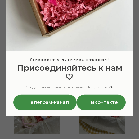
Подарочный набор
Подарочный набор
"Витаминное лето"
"Забота о себе"
Осознанная красота без
Осознанная красота без
Узнавайте о новинках первыми!
лишнего пластика
лишнего пластика
Присоединяйтесь к нам
2 490
руб.
2 340
руб.
🤍
NEW
NEW
Следите на нашими новостями в Telegram и VK
Телеграм-канал
ВКонтакте