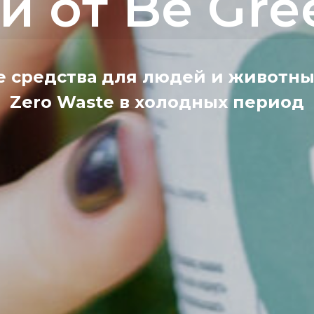
и от Be Gre
 средства для людей и животны
Zero Waste в холодных период