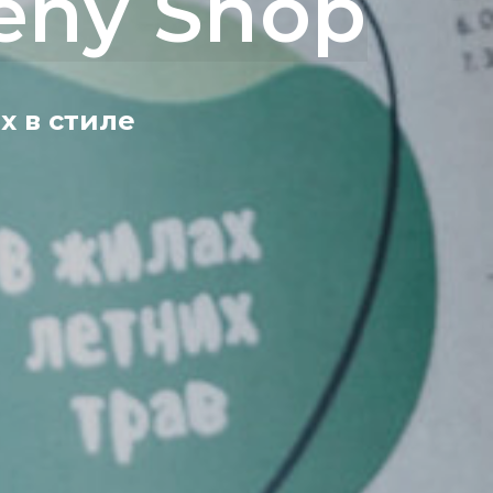
eny Shop
х в стиле