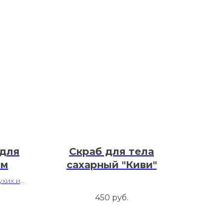
 для
Скраб для тела
йм
сахарный "Киви"
ухих и
б
450
руб.