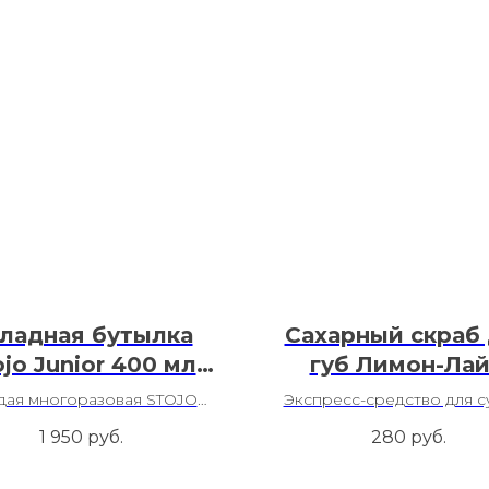
ладная бутылка
Сахарный скраб
ojo Junior 400 мл
губ Лимон-Ла
Lilac
дая многоразовая STOJO
Экспресс-средство для с
делает Планету чище!
потрескавшихся гу
1 950
руб.
280
руб.