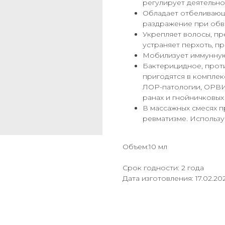
регулирует деятельно
Обладает отбеливающи
раздражение при обве
Укрепляет волосы, пр
устраняет перхоть, п
Мобилизует иммунную
Бактерицидное, прот
пригодятся в комплек
ЛОР-патологии, ОРВИ
ранах и гнойничковых
В массажных смесях п
ревматизме. Используе
Объем:10 мл
Срок годности: 2 года
Дата изготовления: 17.02.20