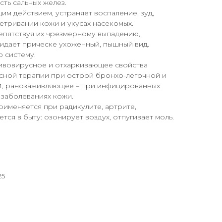
сть сальных желез.
м действием, устраняет воспаление, зуд,
тривании кожи и укусах насекомых.
епятствуя их чрезмерному выпадению,
ридает прическе ухоженный, пышный вид.
 систему.
ивовирусное и отхаркивающее свойства
сной терапии при острой бронхо-легочной и
, ранозаживляющее – при инфицированных
 заболеваниях кожи.
рименяется при радикулите, артрите,
тся в быту: озонирует воздух, отпугивает моль.
25