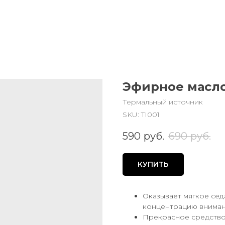
Эфирное масл
Термальный источник
SKU:
TI001
590
руб.
690
руб.
КУПИТЬ
Оказывает мягкое се
концентрацию вниман
Прекрасное средство 