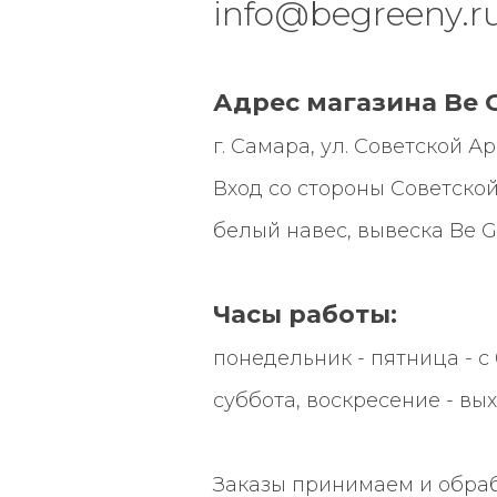
info@begreeny.r
Адрес магазина Be G
г. Самара, ул. Советской Арми
Вход со стороны Советской
белый навес, вывеска
Be G
Часы работы:
понедельник - пятница - с 0
суббота, воскресение - вы
Заказы принимаем и обра