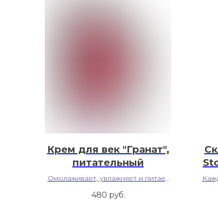
Крем для век "Гранат",
Ск
питательный
St
Омолаживает, увлажняет и питает
Каж
кожу
480
руб.