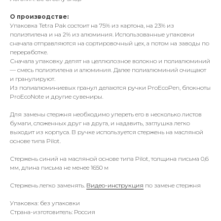
О производстве:
Упаковка Tetra Pak состоит на 75% из картона, на 23% из
полиэтилена и на 2% из алюминия. Использованные упаковки
сначала отправляются на сортировочный цех, а потом на заводы по
переработке.
Сначала упаковку делят на целлюлозное волокно и полиалюминий
— смесь полиэтилена и алюминия. Далее полиалюминий очищают
и гранулируют.
Из полиалюминиевых гранул делаются ручки ProEcoPen, блокноты
ProEcoNote и другие сувениры.
Для замены стержня необходимо упереть его в несколько листов
бумаги, сложенных друг на друга, и надавить, заглушка легко
выходит из корпуса. В ручке используется стержень на масляной
основе типа Pilot.
Стержень синий на масляной основе типа Pilot, толщина письма 0,6
мм, длина письма не менее 1650 м
Стержень легко заменять.
Видео-инструкция
по замене стержня
Упаковка: без упаковки
Страна-изготовитель: Россия