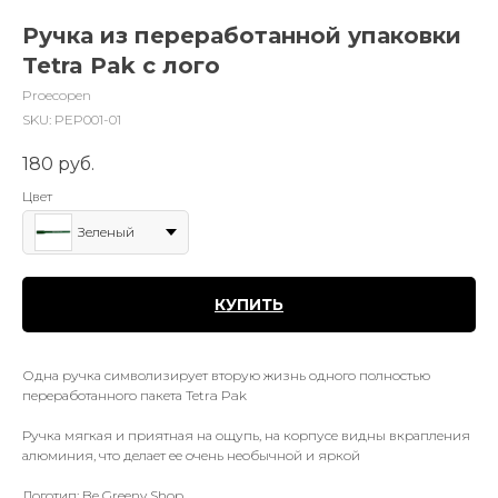
Ручка из переработанной упаковки
Tetra Pak с лого
Proecopen
SKU:
PEP001-01
180
руб.
Цвет
Зеленый
КУПИТЬ
Одна ручка символизирует вторую жизнь одного полностью
переработанного пакета Tetra Pak
Ручка мягкая и приятная на ощупь, на корпусе видны вкрапления
алюминия, что делает ее очень необычной и яркой
Логотип: Be Greeny Shop