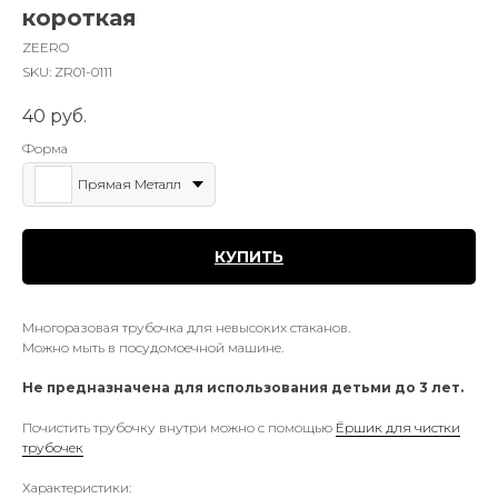
короткая
ZEERO
SKU:
ZR01-0111
40
руб.
Форма
Прямая Металл
КУПИТЬ
Многоразовая трубочка для невысоких стаканов.
Можно мыть в посудомоечной машине.
Не предназначена для использования детьми до 3 лет.
Почистить трубочку внутри можно с помощью
Ёршик для чистки
трубочек
Характеристики: