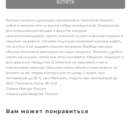
КУПИТЬ
Больше никаких шуршащих одноразовых пакетиков! Берите с
собой в магазин или на рынок набор экомешочков! Экомешочек
для взвешивания овощей и фруктов. Шнурок
самозатягивающийся, просто потяните за него в разные стороны и
мешочек закроется. Сетчатая структура позволяет кассиру видеть,
что внутри и не задавать лишних вопросов. Вообще кассиры
обычно позитивно реагируют на наши мешочки. Этикетку удобно
клеить на шнурок, потом она легко снимается. Мешочек подходит и
для хранения продуктов. В сетке они не задыхаются как в
пластиковом пакетике. Мешочки очень легкие и практически не
влияют на вес товара. Инструкции по уходу Стирать при
температуре до 30 °C, не отбеливать, гладить при температуре до
150°C Плотность ткани: 38 г/м2
Страна бренда: Россия
Страна производства: Россия
Вам может понравиться