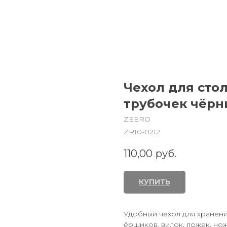
Чехол для сто
трубочек чёр
ZEERO
ZR10-0212
110,00
руб.
КУПИТЬ
Удобный чехол для хранени
ёршиков, вилок, ложек, нож