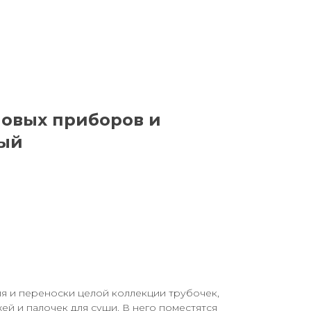
ловых приборов и
ный
я и переноски целой коллекции трубочек,
ей и палочек для суши. В него поместятся