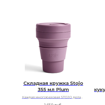
Складная кружка Stojo
355 мл Plum
кук
Би
Каждая многоразовая STOJO делает
Планету чище!