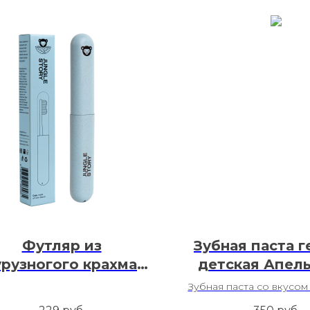
Футляр из
Зубная паста г
урузногого крахмала
детская Апел
оралагаемый Blue
Зубная паста со вкусом
Содержит Л-арг