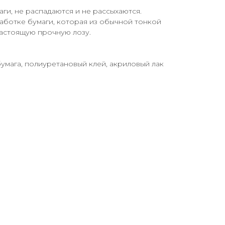
аги, не распадаются и не рассыхаются.
аботке бумаги, которая из обычной тонкой
настоящую прочную лозу.
бумага, полиуретановый клей, акриловый лак