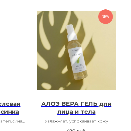
NEW
елевая
АЛОЭ ВЕРА ГЕЛЬ для
ьсинка
лица и тела
 апельсина.
Увлажняет, успокаивает кожу
инин