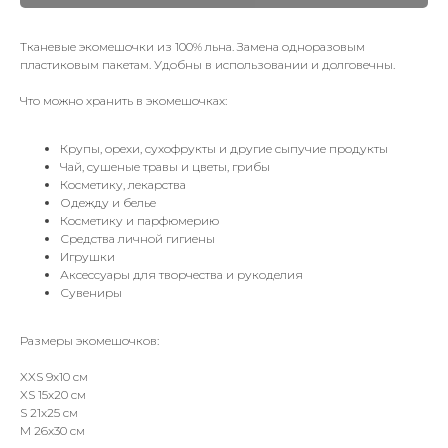
Тканевые экомешочки из 100% льна. Замена одноразовым
пластиковым пакетам. Удобны в использовании и долговечны.
Что можно хранить в экомешочках:
Крупы, орехи, сухофрукты и другие сыпучие продукты
Чай, сушеные травы и цветы, грибы
Косметику, лекарства
Одежду и белье
Косметику и парфюмерию
Средства личной гигиены
Игрушки
Аксессуары для творчества и рукоделия
Сувениры
Размеры экомешочков:
XXS 9х10 см
XS 15х20 см
S 21х25 см
M 26х30 см