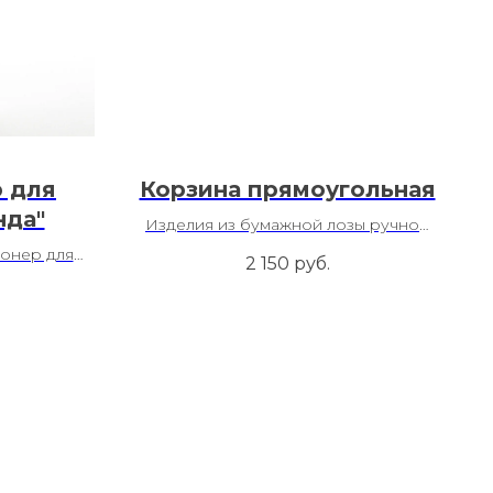
 для
Корзина прямоугольная
нда"
Изделия из бумажной лозы ручной
работы
онер для
2 150
руб.
дходит для
 стирки