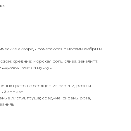
шка
ические аккорды сочетаются с нотами амбры и
озон; средние: морская соль, слива, эвкалипт;
е дерево, темный мускус
леных цветов с сердцем из сирени, розы и
ый аромат.
еные листья, груша; средние: сирень, роза,
 ваниль