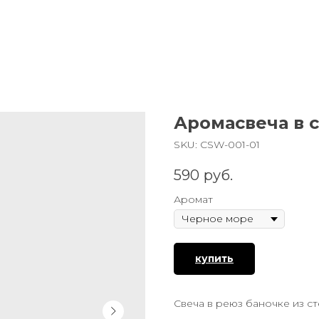
Аромасвеча в 
SKU:
СSW-001-01
590
руб.
Аромат
купить
Свеча в реюз баночке из с