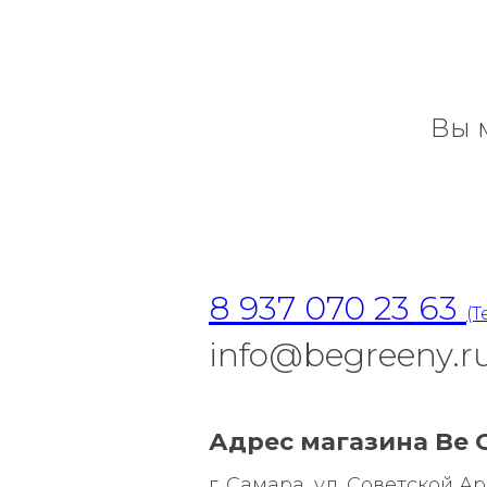
Вы 
8 937 070 23 63
(T
info@begreeny.r
Адрес магазина Be G
г. Самара, ул. Советской Арми