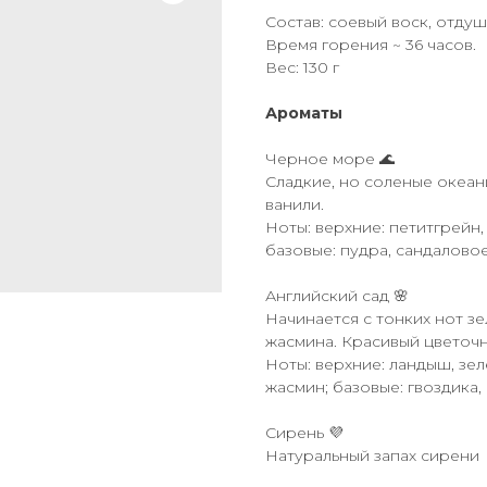
Состав: соевый воск, отду
Время горения ~ 36 часов.
Вес: 130 г
Ароматы
Черное море 🌊
Сладкие, но соленые океан
ванили.
Ноты: верхние: петитгрейн, 
базовые: пудра, сандалово
Английский сад 🌸
Начинается с тонких нот зе
жасмина. Красивый цветочн
Ноты: верхние: ландыш, зел
жасмин; базовые: гвоздика,
Сирень 💜
Натуральный запах сирени