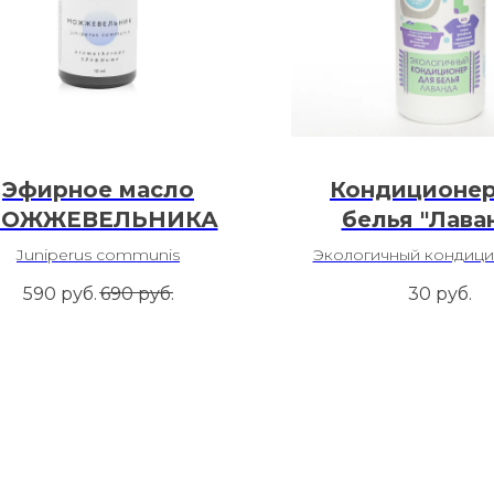
Эфирное масло
Кондиционер
ОЖЖЕВЕЛЬНИКА
белья "Лава
Juniperus communis
Экологичный кондици
белья Freshbubble. По
590
руб.
690
руб.
30
руб.
машинной и ручной