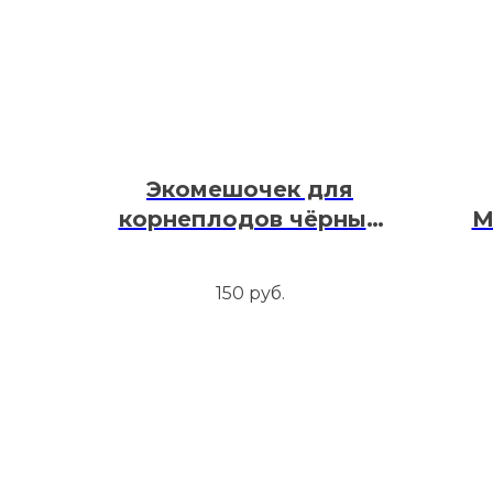
Экомешочек для
корнеплодов чёрный
М
30х35 см
150
руб.