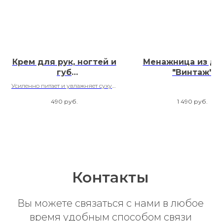
Крем для рук, ногтей и
Менажница из д
губ
"Винтаж"
восстанавливающий
Усиленно питает и увлажняет сухую
ВАНИЛЬ + ГРЕЙПФРУТ
кожу рук и кутикулы
490
руб.
1 490
руб.
Контакты
Вы можете связаться с нами в любое
время удобным способом связи