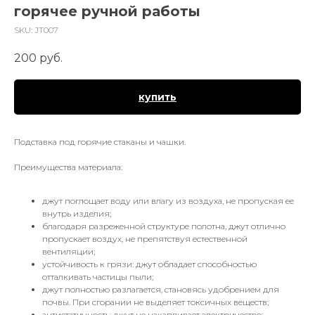
горячее ручной работы
SKU:
JT007
200
руб.
купить
Подставка под горячие стаканы и чашки.
Преимущества материала:
джут поглощает воду или влагу из воздуха, не пропуская ее
внутрь изделия;
благодаря разреженной структуре полотна, джут отлично
пропускает воздух, не препятствуя естественной
вентиляции;
устойчивость к грязи: джут обладает способностью
отталкивать частицы пыли;
джут полностью разлагается, становясь удобрением для
почвы. При сгорании не выделяет токсичных веществ;
антистатичность: джут не накапливает электричество;