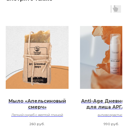
Мыло «Апельсиновый
Anti-Age Дневной
смерч»
для лица АРГАН
АМАРАНТ SPF 
Легкий скраб с желтой глиной
антивозрастной
260
руб.
990
руб.