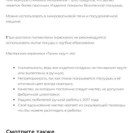
черепок более прочным. Изделия покрыты безопасной глазурью.
Можно использовать в микроволновой печи и посудомоечной
машине.
❗️При росписи пигментами (красками) не рекомендуется
использовать мытье посуды с грубые абразивами
Мастерская керамики «Танин круг» это:
Уникальность, ведь все изделия созданы на гончарном круге
или вылеплены в ручную;
Неповторимость, так как глина покрывается глазурью, а её
итоговый цвет всегда сюрприз;
Качество, за которым постоянно следит мастер, не допуская
фабричной штамповки.
Радуем любителей ручной работы с 2017 года
Своё вдохновение мастер черпает из окружающей природы,
что Вы можете разглядеть в работах.
Смотрите также