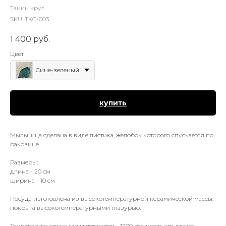
Танин круг
SKU:
TKC-003
1 400
руб.
Цвет
Сине-зеленый
купить
Мыльница сделана в виде листика, желобок которого спускается по
раковине.
Размеры:
длина - 20 см
ширина - 10 см
Посуда изготовлена из высокотемпературной керамической массы,
покрыта высокотемпературными глазурью.
Температура спекания материалов - 1200 градусов, что делает