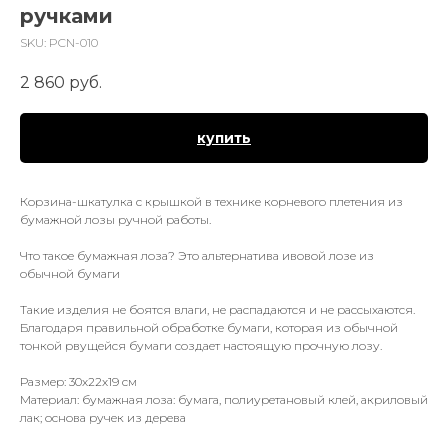
ручками
SKU:
PCN-010
2 860
руб.
купить
Корзина-шкатулка с крышкой в технике корневого плетения из
бумажной лозы ручной работы.
Что такое бумажная лоза? Это альтернатива ивовой лозе из
обычной бумаги
Такие изделия не боятся влаги, не распадаются и не рассыхаются.
Благодаря правильной обработке бумаги, которая из обычной
тонкой рвущейся бумаги создает настоящую прочную лозу.
Размер: 30х22х19 см
Материал: бумажная лоза: бумага, полиуретановый клей, акриловый
лак; основа ручек из дерева