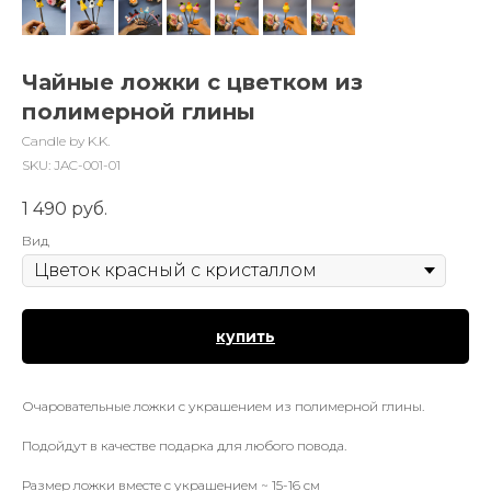
Чайные ложки с цветком из
полимерной глины
Candle by K.K.
SKU:
JAC-001-01
1 490
руб.
Вид
купить
Очаровательные ложки с украшением из полимерной глины.
Подойдут в качестве подарка для любого повода.
Размер ложки вместе с украшением ~ 15-16 см