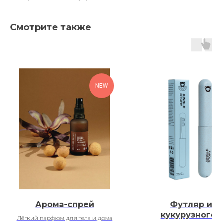
Смотрите также
NEW
Арома-спрей
Футляр из
кукурузногог
Лёгкий парфюм для тела и дома