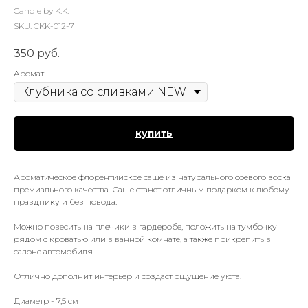
Candle by K.K.
SKU:
CKK-012-7
350
руб.
Аромат
купить
Ароматическое флорентийское саше из натурального соевого воска
премиального качества. Саше станет отличным подарком к любому
празднику и без повода.
Можно повесить на плечики в гардеробе, положить на тумбочку
рядом с кроватью или в ванной комнате, а также прикрепить в
салоне автомобиля.
Отлично дополнит интерьер и создаст ощущение уюта.
Диаметр - 7,5 см