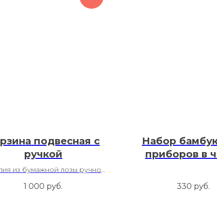
рзина подвесная с
Набор бамбу
ручкой
приборов в 
лия из бумажной лозы ручной
работы
1 000
руб.
330
руб.