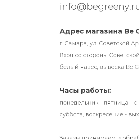
info@begreeny.r
Адрес магазина Be G
г. Самара, ул. Советской Арми
Вход со стороны Советской
белый навес, вывеска
Be G
Часы работы:
понедельник - пятница - с 0
суббота, воскресение - вы
Заказы принимаем и обра