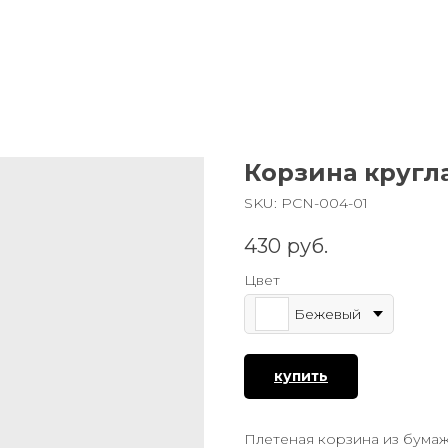
Корзина кругл
SKU:
PCN-004-01
430
руб.
Цвет
Бежевый
купить
Плетеная корзина из бума