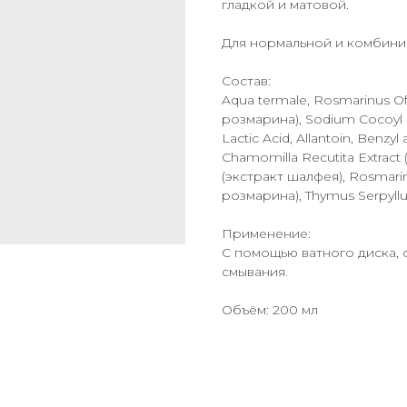
гладкой и матовой.
Для нормальной и комбини
Состав:
Aqua termale, Rosmarinus Off
розмарина), Sodium Cocoyl G
Lactic Acid, Allantoin, Benzyl 
Chamomilla Recutita Extract (
(экстракт шалфея), Rosmarinu
розмарина), Thymus Serpyllum
Применение:
С помощью ватного диска, 
смывания.
Объём: 200 мл