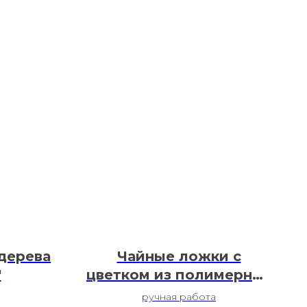
дерева
Чайные ложки с
"
цветком из полимерной
глины
ручная работа