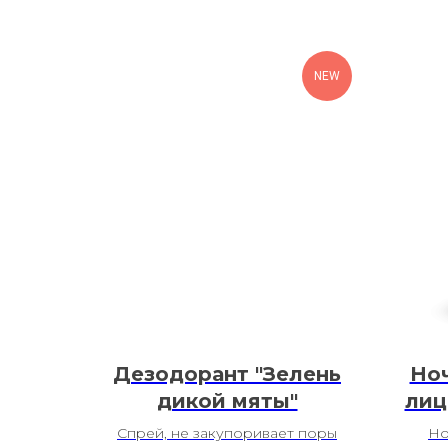
NEW
Дезодорант "Зелень
Ноч
дикой мяты"
лиц
Спрей, не закупоривает поры
Но