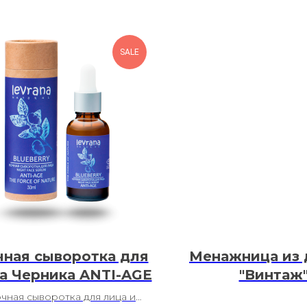
SALE
ная сыворотка для
Менажница из 
а Черника ANTI-AGE
"Винтаж
чная сыворотка для лица и