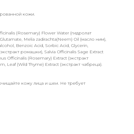
рованной кожи.
icinalis (Rosemary) Flower Water (гидролат
lutamate, Melia zadirachta(Neem) Oil (масло ним),
alcohol, Benzoic Acid, Sorbic Acid, Glycerin,
экстракт ромашки), Salvia Officinalis Sage Extract
s Officinalis (Rosemary) Extract (экстракт
, Leaf (Wild Thyme) Extract (экстракт чабреца).
очищайте кожу лица и шеи. Не требует