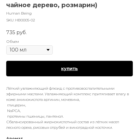
чайное дерево, розмарин)
Human Being
SKU:
HB0005-02
735
руб.
Объем
купить
Лёгкий увлажняющий флюид с противовоспалительными
эфирными маслами. Увлажняющий комплекс притягивает влагу в
коже: аминокислота аргинин, мочевина,
глицерин,
NaPCA,
протеины пшеницы, пантенол.
Сбалансированный жирнокислотный состав из лёгких масел
лесного ореха, рисовых отрубей и виноградной косточки.
Аромат