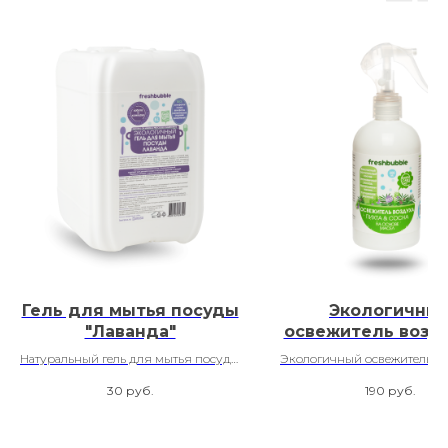
Гель для мытья посуды
Экологичны
"Лаванда"
освежитель возду
основе масел "Пи
Натуральный гель для мытья посуды
Экологичный освежитель во
сосна"
Freshbubble
основе масел
30
руб.
190
руб.