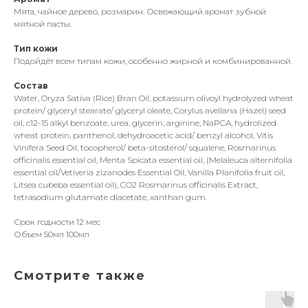
Мята, чайное дерево, розмарин. Освежающий аромат зубной
мятной пасты.
Тип кожи
Подойдёт всем типам кожи, особенно жирной и комбинированной.
Состав
Water, Oryza Sativa (Rice) Bran Oil, potassium olivoyl hydrolyzed wheat
protein/ glyceryl stearate/ glyceryl oleate, Corylus avellana (Hazel) seed
oil, c12-15 alkyl benzoate, urea, glycerin, arginine, NaPCA, hydrolized
wheat protein, panthenol, dehydroacetic acid/ benzyl alcohol, Vitis
Vinifera Seed Oil, tocopherol/ beta-sitosterol/ squalene, Rosmarinus
officinalis essential oil, Menta Spicata essential oil, (Melaleuca alternifolia
essential oil/Vetiveria zizanodes Essential Oil, Vanilla Planifolia fruit oil,
Litsea cubeba essential oil), CO2 Rosmarinus officinalis Extract,
tetrasodium glutamate diacetate, xanthan gum.
Срок годности 12 мес
Объем 50мл 100мл
Смотрите также