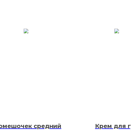
омешочек средний
Крем для 