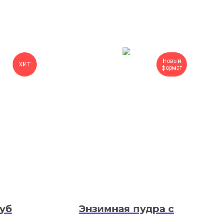
Новый
ХИТ
формат
губ
Энзимная пудра с