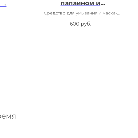
папаином и
жно
аллантоином
ие
Средство для умывания и маска-
пилинг
600
руб.
ремя