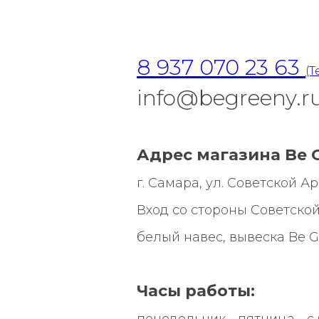
8 937 070 23 63
(T
info@begreeny.r
Адрес магазина Be G
г. Самара, ул. Советской Арми
Вход со стороны Советской
белый навес, вывеска
Be G
Часы работы:
понедельник - пятница - с 0