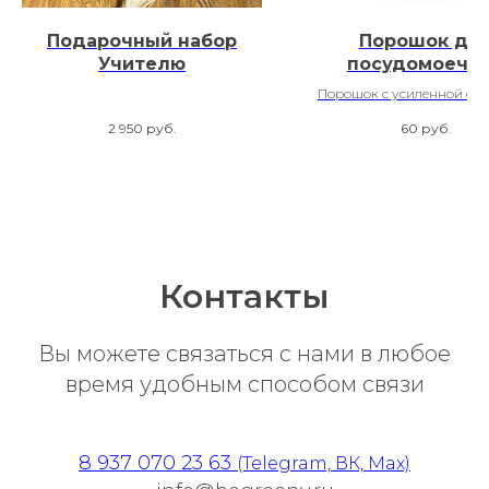
Подарочный набор
Порошок дл
Учителю
посудомоечн
машины "Усиле
Порошок с усиленной фо
формула"
для посудомоечной м
2 950
руб.
60
руб.
Freshbubble
Контакты
Вы можете связаться с нами в любое
время удобным способом связи
8 937 070 23 63
(Telegram, ВК, Max)