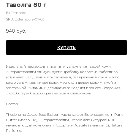
Таволга 80 г
Ex Tempore
SKU:
ExTempore-07-03
940
руб.
КУПИТЬ
Идеальный нектар для питания и увлажнения вашей кожи.
Экстракт таволги стимулирует выработку коллагена, заботливо
устраняет шелушения, покраснения, раздражения кожи. Масло
какао увлажняет, питает кожу. Масло ши делает кожу мягкой и
эластичной. Витамин Е деликатно замедляет процессы старения,
способствует быстрой регенерации клеток кожи.
Состав:
Theobroma Cacao Seed Butter (масло какао), Butyrospermum Parkii
Butter (масло ши), Экстракт таволги, Stearic Acid (натуральный
увлажняющий компонент), Tocopheryl Acetate (витамин Е), Natural
Perfume.