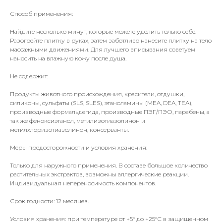
Способ применения:
Найдите несколько минут, которые можете уделить только себе.
Разогрейте плитку в руках, затем заботливо нанесите плитку на тело
массажными движениями. Для лучшего вписывания советуем
наносить на влажную кожу после душа.
Не содержит:
Продукты животного происхождения, красители, отдушки,
силиконы, сульфаты (SLS, SLES), этаноламины (MEA, DEA, TEA),
производные формальдегида, производные ПЭГ/ПЭО, парабены, а
так же феноксиэтанол, метилизотиазолинон и
метилхлоризотиазолинон, консерванты.
Меры предосторожности и условия хранения:
Только для наружного применения. В составе большое количество
растительных экстрактов, возможны аллергические реакции.
Индивидуальная непереносимость компонентов.
Срок годности: 12 месяцев.
Условия хранения: при температуре от +5° до +25°С в защищенном