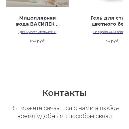
Мицеллярная
Гель для стир
вода ВАСИЛЕК +
цветного бел
РОМАШКА
Для чувствительной и
Натуральный гель д
сухой кожи
стирки цветного бел
650
руб.
30
руб.
Freshbubble
Контакты
Вы можете связаться с нами в любое
время удобным способом связи