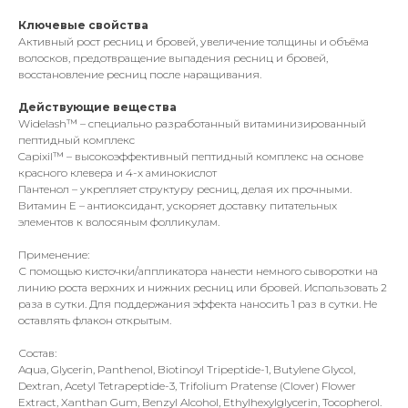
Ключевые свойства
Активный рост ресниц и бровей, увеличение толщины и объёма
волосков, предотвращение выпадения ресниц и бровей,
восстановление ресниц после наращивания.
Действующие вещества
Widelash™ – специально разработанный витаминизированный
пептидный комплекс
Capixil™ – высокоэффективный пептидный комплекс на основе
красного клевера и 4-х аминокислот
Пантенол – укрепляет структуру ресниц, делая их прочными.
Витамин Е – антиоксидант, ускоряет доставку питательных
элементов к волосяным фолликулам.
Применение:
С помощью кисточки/аппликатора нанести немного сыворотки на
линию роста верхних и нижних ресниц или бровей. Использовать 2
раза в сутки. Для поддержания эффекта наносить 1 раз в сутки. Не
оставлять флакон открытым.
Состав:
Aqua, Glycerin, Panthenol, Biotinoyl Tripeptide-1, Butylene Glycol,
Dextran, Acetyl Tetrapeptide-3, Trifolium Pratense (Clover) Flower
Extract, Xanthan Gum, Benzyl Alcohol, Ethylhexylglycerin, Tocopherol.