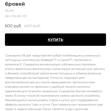
бровей
19LAB
SKU:
19LAB-012
600
руб.
420
руб.
КУПИТЬ
Сыворотка 19Lash представляет собой комбинацию уникальных
пептидных комплексов Widelash™ и Capixil™, пантенола и
витамина Е. Сыворотка активизирует собственные стволовые
клетки волосяных фолликулов, стимулирует активный рост ресниц
и бровей, способствует увеличению толщины и объема волосков,
предотвращает их выпадение. Отлично подходит для
восстановления ресниц после наращивания. Эргономичная
упаковка состоит из флакона и удобной тонкой кисточки,
идеальной для точеного нанесения. Сыворотка быстро впивается,
через 15 минут после её применения можно наносить косметику.
Рекомендуется использовать 2 раза в сутки, для поддержания
эффекта наносить 1 раз в сутки. При правильном применении уже
через 4 недели ресницы станут заметно гуще и длиннее.