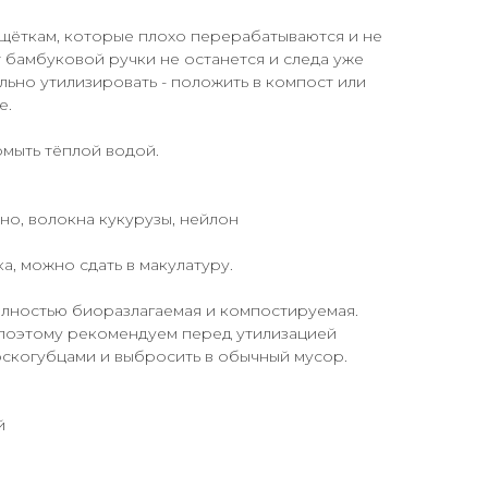
 щёткам, которые плохо перерабатываются и не
т бамбуковой ручки не останется и следа уже
ильно утилизировать - положить в компост или
е.
мыть тёплой водой.
о, волокна кукурузы, нейлон
а, можно сдать в макулатуру.
олностью биоразлагаемая и компостируемая.
поэтому рекомендуем перед утилизацией
оскогубцами и выбросить в обычный мусор.
й