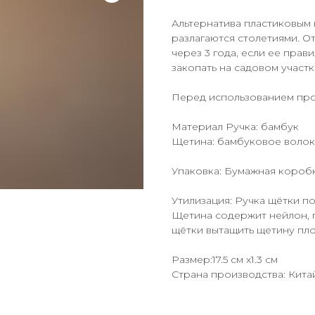
Альтернатива пластиковым
разлагаются столетиями. О
через 3 года, если ее прав
закопать на садовом участк
Перед использованием про
Материал Ручка: бамбук
Щетина: бамбуковое волокн
Упаковка: Бумажная коробк
Утилизация: Ручка щётки п
Щетина содержит нейлон, 
щётки вытащить щетину пл
Размер:17.5 см х1.3 см
Страна производства: Кита