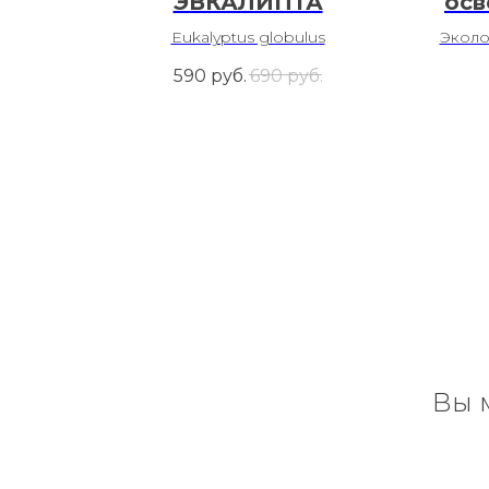
ЭВКАЛИПТА
осв
осн
Eukalyptus globulus
Эколо
590
руб.
690
руб.
Вы 