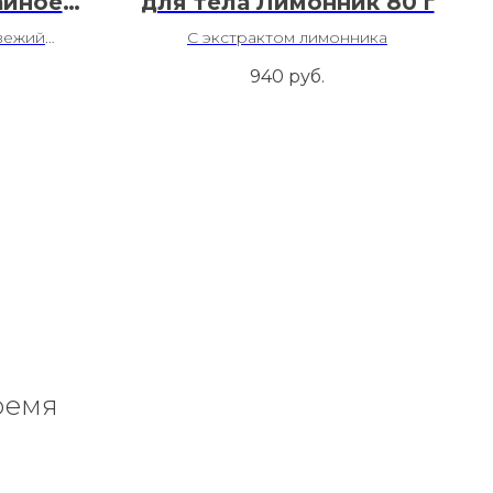
айное
для тела Лимонник 80 г
арин)
свежий
С экстрактом лимонника
рем
940
руб.
ремя