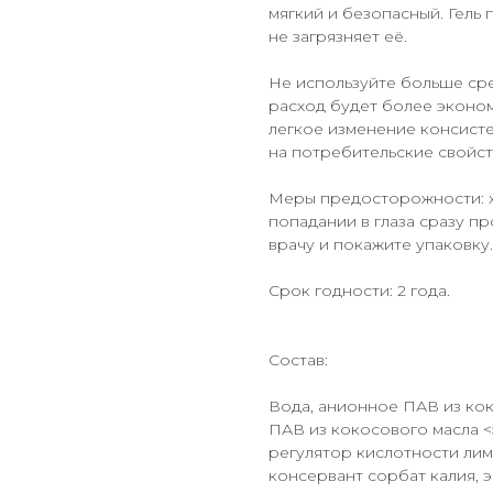
мягкий и безопасный. Гель 
не загрязняет её.
Не используйте больше сре
расход будет более эконом
легкое изменение консисте
на потребительские свойст
Меры предосторожности: х
попадании в глаза сразу п
врачу и покажите упаковку.
Срок годности: 2 года.
Состав:
Вода, анионное ПАВ из кок
ПАВ из кокосового масла <
регулятор кислотности лим
консервант сорбат калия, 