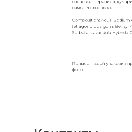
линалоол, гераниол, кумар
лимонен, линалоол).
Composition: Aqua, Sodium C
tetragonoloba gum, Benzyl Al
Sorbate, Lavandula Hybrida Oil
___
Пример нашей упаковки пр
фото.