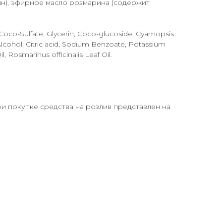
ин), эфирное масло розмарина (содержит
oco-Sulfate, Glycerin, Coco-glucoside, Cyamopsis
cohol, Citric acid, Sodium Benzoate, Potassium
, Rosmarinus officinalis Leaf Oil.
и покупке средства на розлив представлен на