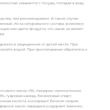
полностью смывается с посуды, попадая в воду
дства, чем рекомендовано. В таком случае
ичный. Из-за натурального состава, возможно
нции или цвета продукта, что никак не влияет
ва.
ранить в защищенном от детей месте. При
ромойте водой. При проглатывании обратитесь к
осового масла <5%, глицерин, неионогенное
5%, гуаровая камедь, бензиловый спирт,
онная кислота, консервант бензоат натрия,
эфирное масло лавандина (содержит лимонен,