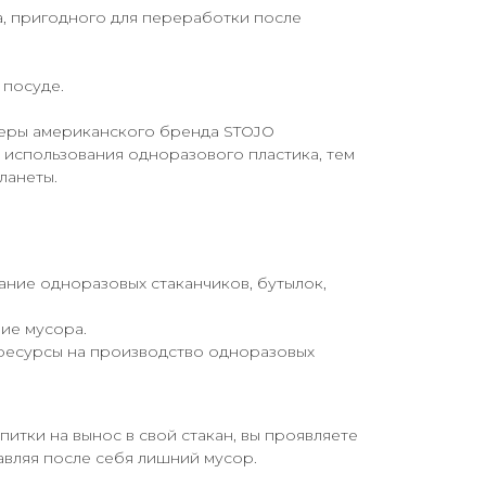
, пригодного для переработки после
 посуде.
неры американского бренда STOJO
использования одноразового пластика, тем
ланеты.
ние одноразовых стаканчиков, бутылок,
ие мусора.
есурсы на производство одноразовых
питки на вынос в свой стакан, вы проявляете
тавляя после себя лишний мусор.