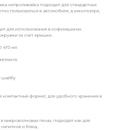
жка-непроливайка подходит для стандартных
тно пользоваться в автомобиле, в кинотеатре,
ит для использования в кофемашинах.
окружки за счет крышки.
 470 мл:
омплекте
ю шайбу
в компактный формат, для удобного хранения в
в микроволновых печах, подходят как для
х напитков и блюд.