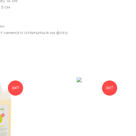
): 14 см
 5 см
ен.
т немного отличаться на фото.
ХИТ
ХИТ