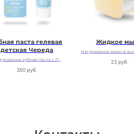
бная паста гелевая
Жидкое м
детская Череда
Натуральное мыло в ас
Freshbubble
туральная зубная паста с Л-
23
руб.
аргинином
350
руб.