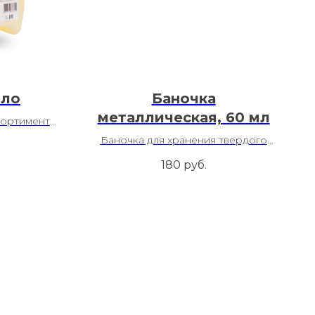
ыло
Баночка
металлическая, 60 мл
сортименте
Баночка для хранения твердого
шампуня и других видов твердой
180
руб.
косметики.
Состав: алюминий
Упаковка: без упаковки
На выбор: с логотипом и без
логотипа