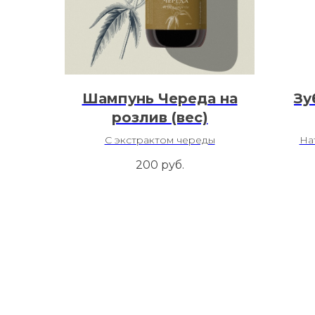
Шампунь Череда на
Зу
розлив (вес)
С экстрактом череды
На
200
руб.