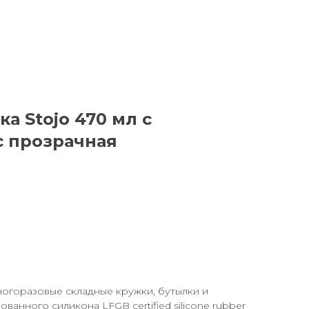
а Stojo 470 мл с
c прозрачная
ногоразовые складные кружки, бутылки и
анного силикона LFGB certified silicone rubber