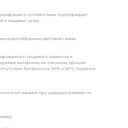
екларация o соответствии подтверждает
я в пищевых целях.
им разнообразием цветовой гаммы.
цированного пищевого силикона и
ьзуемые материалы не токсичны, прошли
 отсутствие бисфенолов BPA и BPS, подлежат
домоечной машине при щадящем режиме на
унций)