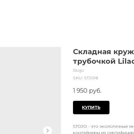
Складная кружк
трубочкой Lila
Stojo
SKU:
STJ018
1 950
руб.
КУПИТЬ
STOJO - это экологичные м
контейнеры из сертифициров