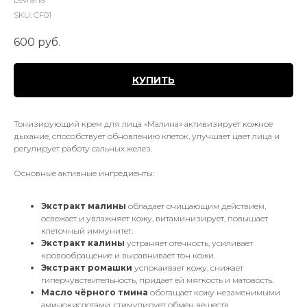
SKU:
CF01
600
руб.
КУПИТЬ
Тонизирующий крем для лица «Малина» активизирует кожное
дыхание, способствует обновлению клеток, улучшает цвет лица и
регулирует работу сальных желез.
Основные активные ингредиенты:
Экстракт малины
обладает очищающим действием,
освежает и увлажняет кожу, витаминизирует, повышает
клеточный иммунитет.
Экстракт калины
устраняет отечность, усиливает
кровообращение и выравнивает тон кожи.
Экстракт ромашки
успокаивает кожу, снижает
гиперчувствительность, придает ей мягкость и матовость.
Масло чёрного тмина
обогащает кожу незаменимыми
аминокислотами, стимулирует обмен веществ.