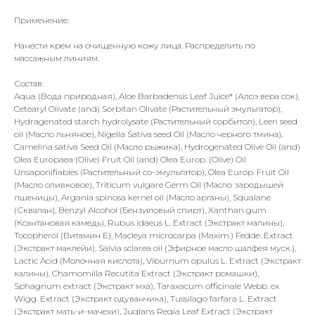
Применение:
Нанести крем на очищенную кожу лица. Распределить по
массажным линиям.
Состав:
Aqua (Вода природная), Aloe Barbadensis Leaf Juice* (Алоэ вера сок),
Cetearyl Olivate (and) Sorbitan Olivate (Растительный эмульгатор),
Hydragenated starch hydrolysate (Растительный сорбитол), Leen seed
oil (Масло льняное), Nigella Sativa seed Oil (Масло черного тмина),
Camelina sativa Seed Oil (Масло рыжика), Hydrogenated Olive Oil (and)
Olea Europaea (Olive) Fruit Oil (and) Olea Europ. (Olive) Oil
Unsaponifiables (Растительный со-эмульгатор), Olea Europ. Fruit Oil
(Масло оливковое), Triticum vulgare Germ Oil (Масло зародышей
пшеницы), Argania spinosa kernel oil (Масло арганы), Squalane
(Сквалан), Benzyl Alcohol (Бензиловый спирт), Xanthan gum
(Ксантановая камедь), Rubus idaeus L. Extract (Экстракт малины),
Tocopherol (Витамин Е), Macleya microcarpa (Maxim.) Fedde. Extract
(Экстракт маклейи), Salvia sclarea oil (Эфирное масло шалфея муск.),
Lactic Acid (Молочная кислота), Viburnum opulus L. Extract (Экстракт
калины), Chamomilla Recutita Extract (Экстракт ромашки),
Sphagnum extract (Экстракт мха), Taraxacum officinale Webb. ex
Wigg. Extract (Экстракт одуванчика), Tussilago farfara L. Extract
(Экстракт мать-и-мачехи), Juglans Regia Leaf Extract (Экстракт