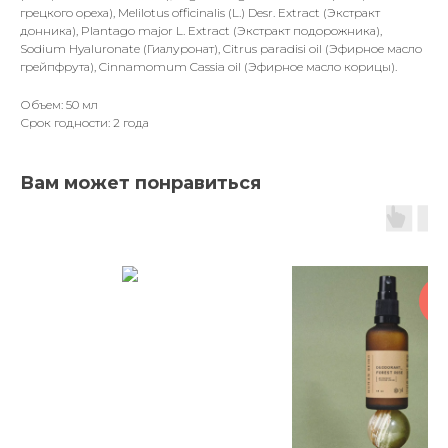
грецкого ореха), Melilotus officinalis (L.) Desr. Extract (Экстракт
донника), Plantago major L. Extract (Экстракт подорожника),
Sodium Hyaluronate (Гиалуронат), Citrus paradisi oil (Эфирное масло
грейпфрута), Cinnamomum Cassia oil (Эфирное масло корицы).
Объем: 50 мл
Срок годности: 2 года
Вам может понравиться
Н
фо