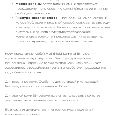
Масло арганы
богато витамином Е и препятствует
преждевременному старению кожи, нейтрализует влияние
свободных радикалов.
Гиалуроновая кислота
— природный компонент кожи,
который обладает уникальной способностью связывать воду
и насыщать клетки влагой. Также является проводником для
питательных веществ. Стимулирует образование
коллагеновых волокон и предотвращает их разрушение,
помогая сохранить упругость и эластичность кожи.
Крем представляет собой MLE (Multi-Lamellar Emulsion) —
мультиламеллярную эмульсию. Эта структура наиболее
приближена к строению верхнего слоя кожи, что увеличивает
эффективность воздействия крема и способствует поддержанию
гидробаланса в клетках.
Для всех типов кожи. Особенно для уставшей и увядающей.
Рекомендован к использованию с 18 лет.
Для зрелой кожи 35+ рекомендуется использовать в качестве
дополнительного питания вместе с сывороткой.
Возможна индивидуальная непереносимость отдельных
компонентов в составе.