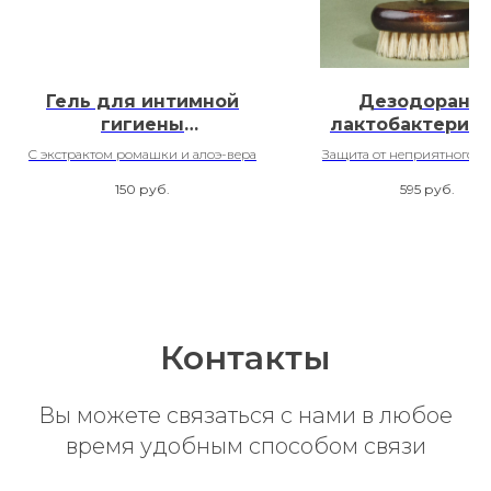
Гель для интимной
Дезодорант 
гигиены
лактобактериям
«Прикосновения»
ZnPCA
C экстрактом ромашки и алоэ-вера
Защита от неприятного за
излишнего потоотделени
150
руб.
595
руб.
забивания протоко
Контакты
Вы можете связаться с нами в любое
время удобным способом связи