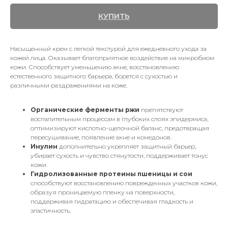
КУПИТЬ
Насыщенный крем с легкой текстурой для ежедневного ухода за
кожей лица. Оказывает благоприятное воздействие на микробиом
кожи. Способствует уменьшению акне, восстановлению
естественного защитного барьера, борется с сухостью и
различными раздражениями на коже.
Органические ферменты ржи
препятствуют
воспалительным процессам в глубоких слоях эпидермиса,
оптимизируют кислотно-щелочной баланс, предотвращая
пересушивание, появление акне и комедонов.
Инулин
дополнительно укрепляет защитный барьер,
убирает сухость и чувство стянутости, поддерживает тонус
кожи.
Гидролизованные протеины пшеницы и сои
способствуют восстановлению поврежденных участков кожи,
образуя проницаемую пленку на поверхности,
поддерживая гидратацию и обеспечивая гладкость и
эластичность.