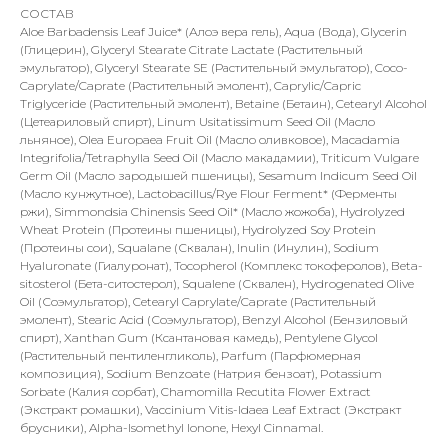
СОСТАВ
Aloe Barbadensis Leaf Juice* (Алоэ вера гель), Aqua (Вода), Glycerin
(Глицерин), Glyceryl Stearate Citrate Lactate (Растительный
эмульгатор), Glyceryl Stearate SE (Растительный эмульгатор), Coco-
Caprylate/Caprate (Растительный эмолент), Caprylic/Capric
Triglyceride (Растительный эмолент), Betaine (Бетаин), Cetearyl Alcohol
(Цетеариловый спирт), Linum Usitatissimum Seed Oil (Масло
льняное), Olea Europaea Fruit Oil (Масло оливковое), Macadamia
Integrifolia/Tetraphylla Seed Oil (Масло макадамии), Triticum Vulgare
Germ Oil (Масло зародышей пшеницы), Sesamum Indicum Seed Oil
(Масло кунжутное), Lactobacillus/Rye Flour Ferment* (Ферменты
ржи), Simmondsia Chinensis Seed Oil* (Масло жожоба), Hydrolyzed
Wheat Protein (Протеины пшеницы), Hydrolyzed Soy Protein
(Протеины сои), Squalane (Сквалан), Inulin (Инулин), Sodium
Hyaluronate (Гиалуронат), Tocopherol (Комплекс токоферолов), Beta-
sitosterol (Бета-ситостерол), Squalene (Сквален), Hydrogenated Olive
Oil (Соэмульгатор), Cetearyl Caprylate/Caprate (Растительный
эмолент), Stearic Acid (Соэмульгатор), Benzyl Alcohol (Бензиловый
спирт), Xanthan Gum (Ксантановая камедь), Pentylene Glycol
(Растительный пентиленгликоль), Parfum (Парфюмерная
композиция), Sodium Benzoate (Натрия бензоат), Potassium
Sorbate (Калия сорбат), Chamomilla Recutita Flower Extract
(Экстракт ромашки), Vaccinium Vitis-Idaea Leaf Extract (Экстракт
брусники), Alpha-Isomethyl Ionone, Hexyl Cinnamal.