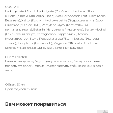
СОСТАВ
Hydrogenated Starch Hydrolysate (Сорбитол), Hydrated Silica
(Диоксид кремния), Aqua (Вода), Aloe Barbadensis Leaf Juice* (Алоэ
Вера гель), Xylitol (Ксилит), Hydroxyapatite (Гидроксиапатит), Coco-
Glucoside (Мягкое ПАВ), Pentylene Glycol (Растительный
пентиленгликоль), Betanin (Натуральный краситель), Benzyl Alcohol
(Бензиловый спирт), Carrageenan (Каррагинан), Aroma
(Ароматизатор), Stevia Rebaudiana Leaf/Stem Extract (Экстракт
стевии), Tocopherol (Витамин Е), Magnolia Officinalis Bark Extract
(Экстракт магнолии), Citric Acid (Лимонная кислота).
ПРИМЕНЕНИЕ
Нанести пасту на зубную щетку, почистить зубы, прополоскать
полость рта водой. Рекомендуется чистить зубы не реже 2-х раз в
день.
Объем: 30 мл
Срок годности: 2 года
Вам может понравиться