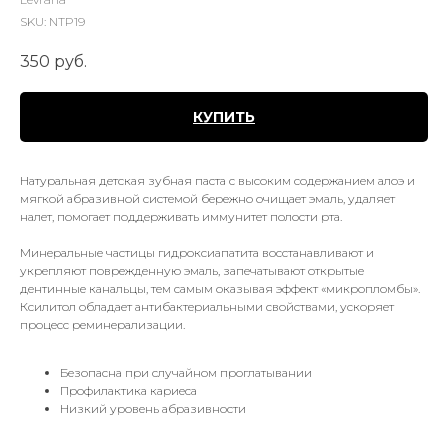
SKU:
NTP19
350
руб.
КУПИТЬ
Натуральная детская зубная паста с высоким содержанием алоэ и
мягкой абразивной системой бережно очищает эмаль, удаляет
налет, помогает поддерживать иммунитет полости рта.
Минеральные частицы гидроксиапатита восстанавливают и
укрепляют поврежденную эмаль, запечатывают открытые
дентинные канальцы, тем самым оказывая эффект «микропломбы».
Ксилитол обладает антибактериальными свойствами, ускоряет
процесс реминерализации.
Безопасна при случайном проглатывании
Профилактика кариеса
Низкий уровень абразивности