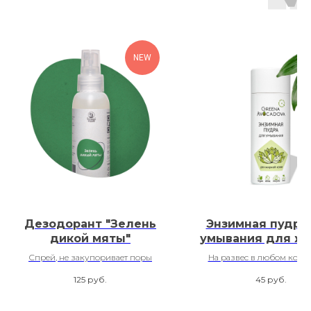
NEW
Дезодорант "Зелень
Энзимная пудра
дикой мяты"
умывания для ж
кожи
Спрей, не закупоривает поры
На развес в любом коли
125
руб.
45
руб.