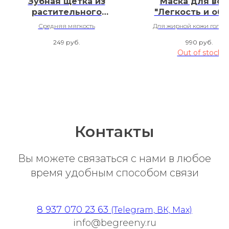
Зубная щетка из
Маска для вол
растительного
"Легкость и об
материала
Средняя мягкость
Для жирной кожи головы
Биоразлагаемая
жирного типа воло
249
руб.
990
руб.
матовая Burgundy
Out of stock
Контакты
Вы можете связаться с нами в любое
время удобным способом связи
8 937 070 23 63
(Telegram, ВК, Max)
info@begreeny.ru