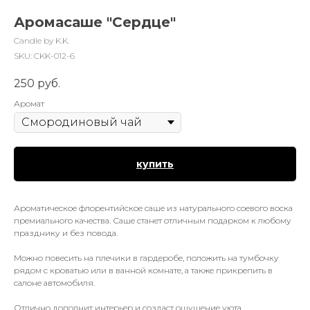
Аромасаше "Сердце"
Candle by K.K.
SKU:
CKK-012-6
250
руб.
Аромат
купить
Ароматическое флорентийское саше из натурального соевого воска
премиального качества. Саше станет отличным подарком к любому
празднику и без повода.
Можно повесить на плечики в гардеробе, положить на тумбочку
рядом с кроватью или в ванной комнате, а также прикрепить в
салоне автомобиля.
Отлично дополнит интерьер и создаст ощущение уюта.