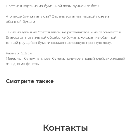
Плетеная корзина из бумажной лозы ручной работы.
Что такое бумажная лоза? Это альтернатива ивовой лозе из
обычной бумаги
Такие изделия не боятся влаги, не распадаются и не рассыхаются.
Благодаря правильной обработке бумаги, которая из обычной
тонкой рвущейся бумаги создает настоящую прочную лозу.
Размер: 15х6 см
Материал: бумажная лоза: бумага, полиуретановый клей, акриловый
лак; дно из фанеры
Смотрите также
Контакты