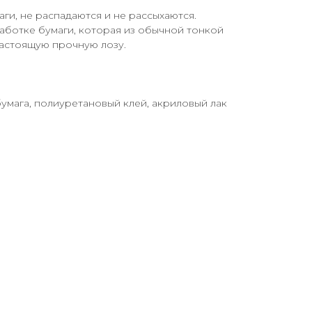
аги, не распадаются и не рассыхаются.
аботке бумаги, которая из обычной тонкой
настоящую прочную лозу.
бумага, полиуретановый клей, акриловый лак