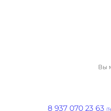
Вы 
8 937 070 23 63
(T