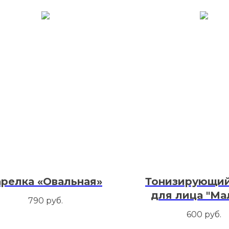
арелка «Овальная»
Тонизирующий
для лица "Ма
790
руб.
600
руб.