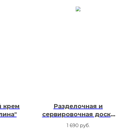
 крем
Разделочная и
лина"
сервировочная доска
"Монолит"
1 690
руб.