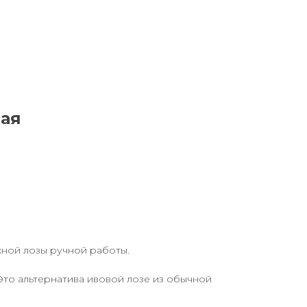
ая
жной лозы ручной работы.
Это альтернатива ивовой лозе из обычной