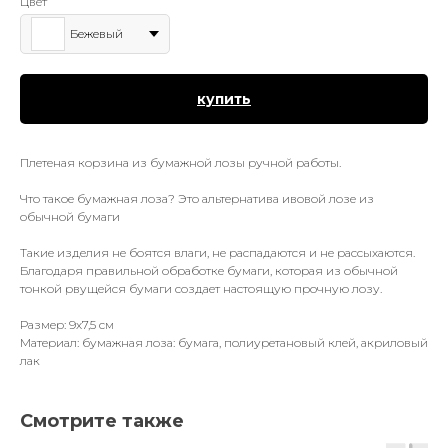
Цвет
Бежевый
купить
Плетеная корзина из бумажной лозы ручной работы.
Что такое бумажная лоза? Это альтернатива ивовой лозе из
обычной бумаги
Такие изделия не боятся влаги, не распадаются и не рассыхаются.
Благодаря правильной обработке бумаги, которая из обычной
тонкой рвущейся бумаги создает настоящую прочную лозу.
Размер: 9х7,5 см
Материал: бумажная лоза: бумага, полиуретановый клей, акриловый
лак
Смотрите также