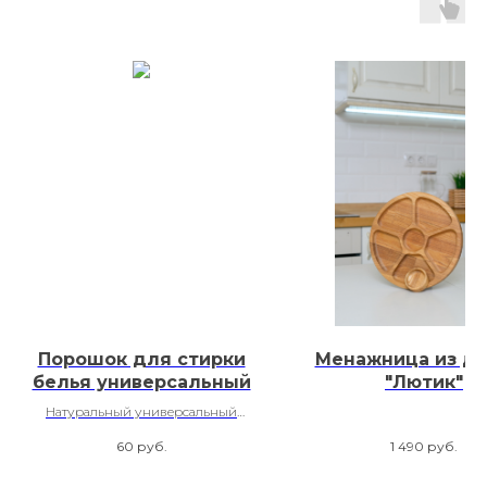
Порошок для стирки
Менажница из д
белья универсальный
"Лютик"
Натуральный универсальный
порошок для стирки белья
60
руб.
1 490
руб.
Freshbubble