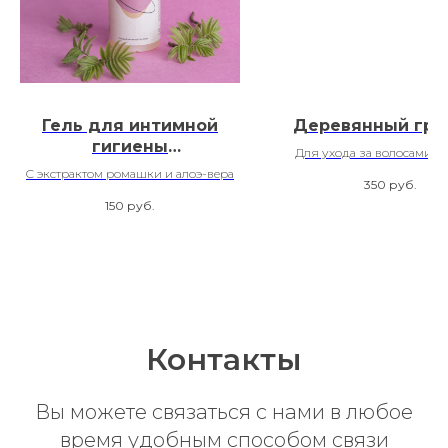
Гель для интимной
Деревянный гре
гигиены
Для ухода за волосами, к
«Прикосновения»
ногтями
C экстрактом ромашки и алоэ-вера
350
руб.
150
руб.
Контакты
Вы можете связаться с нами в любое
время удобным способом связи