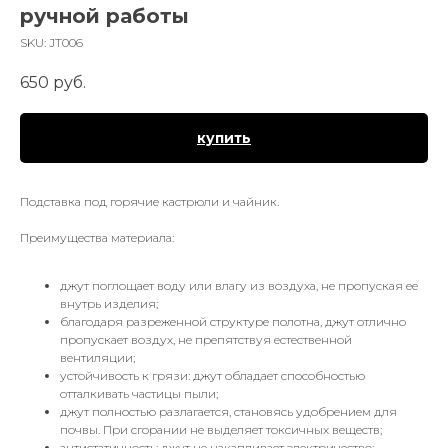
ручной работы
SKU:
JT006
650
руб.
купить
Подставка под горячие кастрюли и чайник.
Преимущества материала:
джут поглощает воду или влагу из воздуха, не пропуская ее
внутрь изделия;
благодаря разреженной структуре полотна, джут отлично
пропускает воздух, не препятствуя естественной
вентиляции;
устойчивость к грязи: джут обладает способностью
отталкивать частицы пыли;
джут полностью разлагается, становясь удобрением для
почвы. При сгорании не выделяет токсичных веществ;
антистатичность: джут не накапливает электричество;