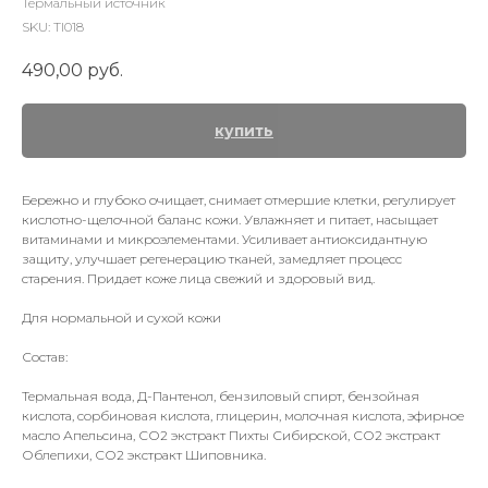
Термальный источник
SKU:
TI018
490,00
руб.
купить
Бережно и глубоко очищает, снимает отмершие клетки, регулирует
кислотно-щелочной баланс кожи. Увлажняет и питает, насыщает
витаминами и микроэлементами. Усиливает антиоксидантную
защиту, улучшает регенерацию тканей, замедляет процесс
старения. Придает коже лица свежий и здоровый вид.
Для нормальной и сухой кожи
Состав:
Термальная вода, Д-Пантенол, бензиловый спирт, бензойная
кислота, сорбиновая кислота, глицерин, молочная кислота, эфирное
масло Апельсина, СО2 экстракт Пихты Сибирской, СО2 экстракт
Облепихи, СО2 экстракт Шиповника.