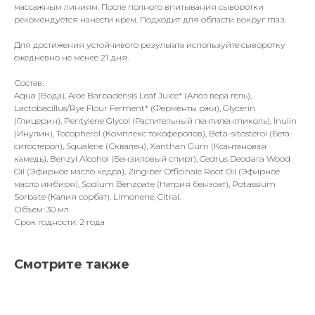
массажным линиям. После полного впитывания сыворотки
рекомендуется нанести крем. Подходит для области вокруг глаз.
Для достижения устойчивого результата используйте сыворотку
ежедневно не менее 21 дня.
Состав:
Aqua (Вода), Aloe Barbadensis Leaf Juice* (Алоэ вера гель),
Lactobacillus/Rye Flour Ferment* (Ферменты ржи), Glycerin
(Глицерин), Pentylene Glycol (Растительный пентиленгликоль), Inulin
(Инулин), Tocopherol (Комплекс токоферолов), Beta-sitosterol (Бета-
ситостерол), Squalene (Сквален), Xanthan Gum (Ксантановая
камедь), Benzyl Alcohol (Бензиловый спирт), Cedrus Deodara Wood
Oil (Эфирное масло кедра), Zingiber Officinale Root Oil (Эфирное
масло имбиря), Sodium Benzoate (Натрия бензоат), Potassium
Sorbate (Калия сорбат), Limonene, Citral.
Объем: 30 мл
Срок годности: 2 года
Смотрите также