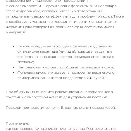
Сыворотка для лица «SOS» точечного действия.
В основе сыворотки — органические ферменты ржи. Благодаря
сбалансированному составу и идеально подобранным
ингредиентам сыворотка эффективна для проблемной кожи. Также
способствует уменьшению морщин и гиперпигментации кожи.
Ферменты ржи содержат широкий спектр кислот, витаминов и
минералов:
Никотинамид — антиоксидант. Снимает раздражение,
синтезирует керамиды (липиды), повышает защитные
свойства кожи, выравнивает тон, помогает справиться с
постакне;
Пантотеновая кислота способствует регенерации кожи;
Фолиевая кислота участвует в построении верхнего слоя
эпидермиса, защищает от воздействия УФ-лучей.
При обильных высыпаниях рекомендовано использование в
сочетании с сывороткой ReFresh для устранения постакне.
Подходит для всех типов кожи. В том числе для подростковой.
Применение:
нанести сыворотку на очищенную кожу лица. Распределить по