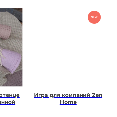
NEW
отенце
Игра для компаний Zen
анной
Home