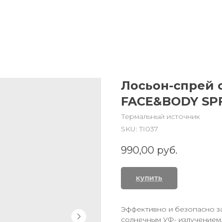
Лосьон-спрей
FACE&BODY SP
Термальный источник
SKU:
TI037
990,00
руб.
купить
Эффективно и безопасно з
солнечным УФ- излучением,