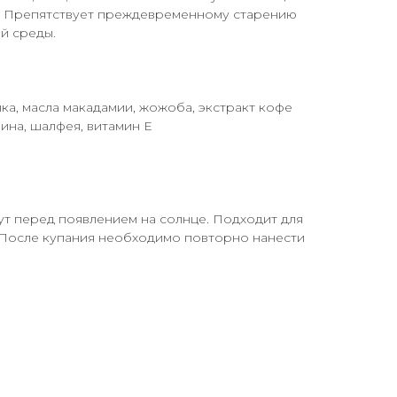
. Препятствует преждевременному старению
й среды.
нка, масла макадамии, жожоба, экстракт кофе
ина, шалфея, витамин Е
ут перед появлением на солнце. Подходит для
После купания необходимо повторно нанести