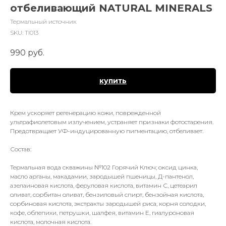
отбеливающий NATURAL MINERALS
Термальный источник
SKU:
TI013
990
руб.
купить
Крем ускоряет регенерацию кожи, поврежденной
ультрафиолетовым излучением, устраняет признаки фотостарения.
Предотвращает УФ-индуцированную пигментацию, отбеливает.
Состав:
Термальная вода скважины №102 Горячий Ключ; оксид цинка,
масло арганы, макадамии, зародышей пшеницы, Д-пантенол,
азелаиновая кислота, феруловая кислота, витамин С, цетеарил
оливат, сорбитан оливат, бензиловый спирт, бензойная кислота,
сорбиновая кислота, экстракты зародышей риса, корня солодки,
кофе, облепихи, петрушки, шалфея, витамин Е, гиалуроновая
кислота, молочная кислота.