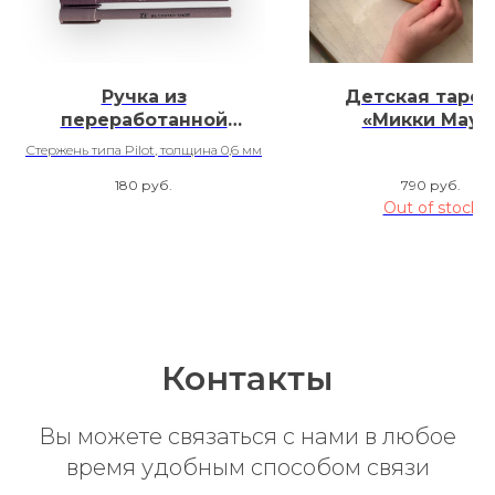
Ручка из
Детская тарел
переработанной
«Микки Маус
упаковки Tetra Pak с
Стержень типа Pilot, толщина 0,6 мм
лого
180
руб.
790
руб.
Out of stock
Контакты
Вы можете связаться с нами в любое
время удобным способом связи