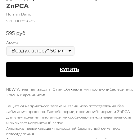
ZnPCA
Human Being
SKU:
HB0026-02
595
руб.
Аромат
КУПИТЬ
NEW Усиленная защита! С лактобактериями, пропионибактериями,
ZnPCA и аргинином!
Защита от неприятного запаха и излишнего потоотделения без
забивания протоков. Лактобактерии, пропионибактерии и ZnPCA
для уничтожения патогенной микробиоты, чья жизнедеятельность
и вызывает неприятный запах.
Алюмокалиевые квасцы - природный безопасный регулятор
потоотделения.