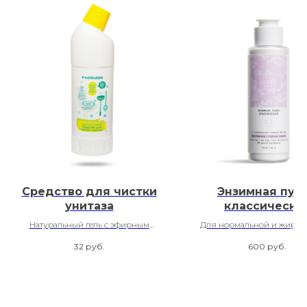
Средство для чистки
Энзимная пуд
унитаза
классическа
Натуральный гель с эфирным
Для нормальной и жирно
маслом эвкалипта Freshbubble
32
руб.
600
руб.