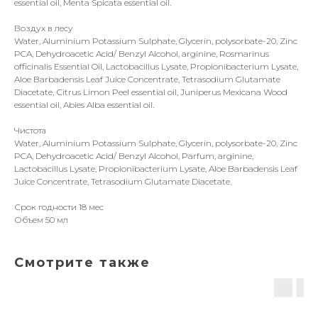
essential oil, Menta Spicata essential oil.
Воздух в лесу
Water, Aluminium Potassium Sulphate, Glycerin, polysorbate-20, Zinc
PCA, Dehydroacetic Acid/ Benzyl Alcohol, arginine, Rosmarinus
officinalis Essential Oil, Lactobacillus Lysate, Propionibacterium Lysate,
Aloe Barbadensis Leaf Juice Concentrate, Tetrasodium Glutamate
Diacetate, Сitrus Limon Peel essential oil, Juniperus Mexicana Wood
essential oil, Abies Alba essential oil.
Чистота
Water, Aluminium Potassium Sulphate, Glycerin, polysorbate-20, Zinc
PCA, Dehydroacetic Acid/ Benzyl Alcohol, Parfum, arginine,
Lactobacillus Lysate, Propionibacterium Lysate, Aloe Barbadensis Leaf
Juice Concentrate, Tetrasodium Glutamate Diacetate.
Срок годности 18 мес
Объем 50 мл
Смотрите также