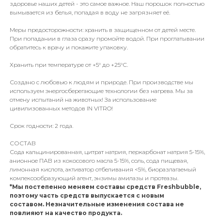
здоровье наших детей - это самое важное. Наш порошок полностью
вымывается из белья, попадая в воду не загрязняет её.
Меры предосторожности: хранить в защищенном от детей месте.
При попадании в глаза сразу промойте водой. При проглатывании
обратитесь к врачу и покажите упаковку.
Хранить при температуре от +5° до +25°С.
Создано с любовью к людям и природе. При производстве мы
используем энергосберегающие технологии без нагрева. Мы за
отмену испытаний на животных! За использование
цивилизованных методов IN VITRO!
Срок годности: 2 года.
СОСТАВ
Сода кальцинированная, цитрат натрия, перкарбонат натрия 5-15%,
анионное ПАВ из кокосового масла 5-15%, соль, сода пищевая,
лимонная кислота, активатор отбеливания <5%, биоразлагаемый
комлексообразующий агент, энзимы амилазы и протеазы.
*Мы постепенно меняем составы средств Freshbubble,
поэтому часть средств выпускается с новым
составом. Незначительные изменения состава не
повлияют на качество продукта.