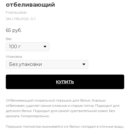
отбеливающий
Freshbubble
SKU:
FBLP02L-5-1
65
руб.
Вес
Упаковка
КУПИТЬ
Отбеливающий стиральный порошок для белья. Хорошо
отбеливает, удаляет самые сложные и старые пятна. Подходит для
детского белья. Подходит для самой чувствительной кожи!. Без
аромата. Гипоаллергенно.
Порошок полностью вымывается из белья, попадая в сточные воды,