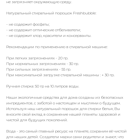
не загрязняет окружающую среду.
Натуральный стиральный порошок Freshbubble:
- не содержит фосфаты;
- не содержит оптические отбеливатели;
- не содержит хлор, красители и консерванты.
Рекомендации по применению в стиральной машине:
При легких загрязнениях - 20 гр.
При нормальных загрязнениях - 30 гр.
При сильных загрязнениях - 55 гр.
При максимальной загрузке стиральной машины : + 30 гр.
Ручная стирка: 50 гр на 10 литров воды.
Наши экологичные средства для дома созданы из безопасных
ингредиентов, с заботой о настоящем и мыслями о будущем.
Используя наш натуральный порошок для стирки белья, Вы
вносите свой вклад в сохранение нашей планеты здоровой и
чистой для будущих поколений.
Вода - это самый главный ресурс на планете, сохраним её чистой
для наших детей. Создатели марки сами родители и знают, что