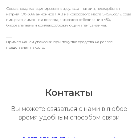
Состав: cода кальцинированная, сульфат натрия, перкарбонат
натрия 15%-30%, анионное ПАВ из кокосового масла 5-15%, соль, сода
пищевая, лимонная кислота, активатор отбеливания <5%,
биоразлагаемый комлексообразующий агент, энзимы.
___
Пример нашей упаковки при покупке средства на развес
представлен на фото.
Контакты
Вы можете связаться с нами в любое
время удобным способом связи