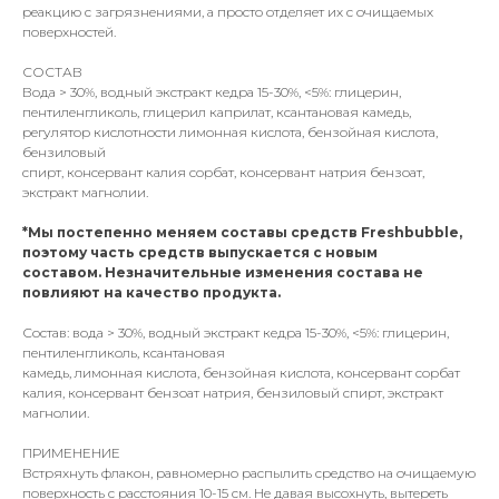
реакцию с загрязнениями, а просто отделяет их с очищаемых
поверхностей.
СОСТАВ
Вода > 30%, водный экстракт кедра 15-30%, <5%: глицерин,
пентиленгликоль, глицерил каприлат, ксантановая камедь,
регулятор кислотности лимонная кислота, бензойная кислота,
бензиловый
спирт, консервант калия сорбат, консервант натрия бензоат,
экстракт магнолии.
*Мы постепенно меняем составы средств Freshbubble,
поэтому часть средств выпускается с новым
составом. Незначительные изменения состава не
повлияют на качество продукта.
Состав: вода > 30%, водный экстракт кедра 15-30%, <5%: глицерин,
пентиленгликоль, ксантановая
камедь, лимонная кислота, бензойная кислота, консервант сорбат
калия, консервант бензоат натрия, бензиловый спирт, экстракт
магнолии.
ПРИМЕНЕНИЕ
Встряхнуть флакон, равномерно распылить средство на очищаемую
поверхность с расстояния 10-15 см. Не давая высохнуть, вытереть