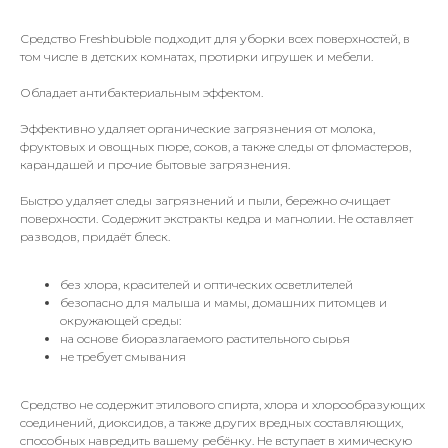
Средство Freshbubble подходит для уборки всех поверхностей, в
том числе в детских комнатах, протирки игрушек и мебели.
Обладает антибактериальным эффектом.
Эффективно удаляет органические загрязнения от молока,
фруктовых и овощных пюре, соков, а также следы от фломастеров,
карандашей и прочие бытовые загрязнения.
Быстро удаляет следы загрязнений и пыли, бережно очищает
поверхности. Содержит экстракты кедра и магнолии. Не оставляет
разводов, придаёт блеск.
без хлора, красителей и оптических осветлителей
безопасно для малыша и мамы, домашних питомцев и
окружающей среды:
на основе биоразлагаемого растительного сырья
не требует смывания
Средство не содержит этилового спирта, хлора и хлорообразующих
соединений, диоксидов, а также других вредных составляющих,
способных навредить вашему ребёнку. Не вступает в химическую